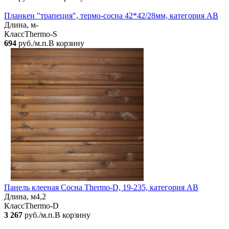
Планкен "трапеция", термо-сосна 42*42/28мм, категория АВ
Длина, м
-
Класс
Thermo-S
694
руб./м.п.
В корзину
Панель клееная Сосна Thermo-D, 19-235, категория АВ
Длина, м
4,2
Класс
Thermo-D
3 267
руб./м.п.
В корзину