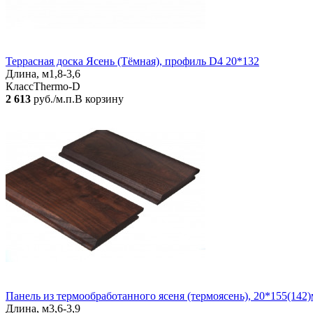
Террасная доска Ясень (Тёмная), профиль D4 20*132
Длина, м
1,8-3,6
Класс
Thermo-D
2 613
руб./м.п.
В корзину
Панель из термообработанного ясеня (термоясень), 20*155(14
Длина, м
3,6-3,9