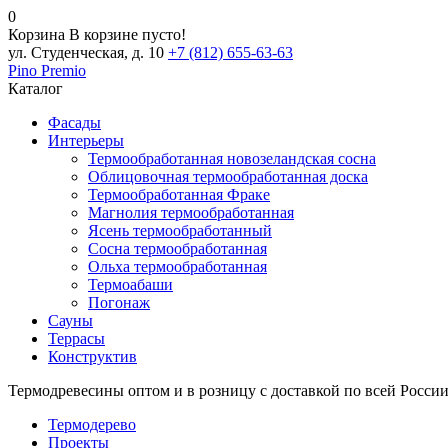
0
Корзина
В корзине пусто!
ул. Студенческая, д. 10
+7 (812) 655-63-63
Pino
Premio
Каталог
Фасады
Интерьеры
Термообработанная новозеландская сосна
Облицовочная термообработанная доска
Термообработанная Фраке
Магнолия термообработанная
Ясень термообработанный
Сосна термообработанная
Ольха термообработанная
Термоабаши
Погонаж
Сауны
Террасы
Конструктив
Термодревесины оптом и в розницу с доставкой по всей России
Термодерево
Проекты