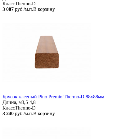
Класс
Thermo-D
3 087
руб./м.п.
В корзину
Брусок клееный Pino Premio Thermo-D 88x88мм
Длина, м
3,5-4,8
Класс
Thermo-D
3 240
руб./м.п.
В корзину