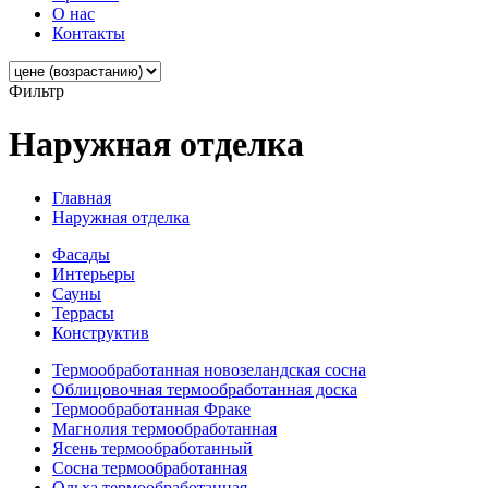
О нас
Контакты
Фильтр
Наружная отделка
Главная
Наружная отделка
Фасады
Интерьеры
Сауны
Террасы
Конструктив
Термообработанная новозеландская сосна
Облицовочная термообработанная доска
Термообработанная Фраке
Магнолия термообработанная
Ясень термообработанный
Сосна термообработанная
Ольха термообработанная